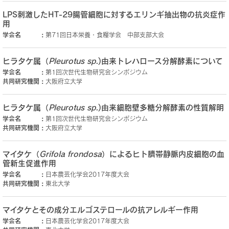
LPS刺激したHT-29腸管細胞に対するエリンギ抽出物の抗炎症作
用
学会名
第71回日本栄養・食糧学会 中部支部大会
ヒラタケ属（
Pleurotus sp.
)由来トレハロース分解酵素について
学会名
第1回次世代生物研究会シンポジウム
共同研究機関
大阪府立大学
ヒラタケ属（
Pleurotus sp.
)由来細胞壁多糖分解酵素の性質解明
学会名
第1回次世代生物研究会シンポジウム
共同研究機関
大阪府立大学
マイタケ（
Grifola frondosa
）によるヒト臍帯静脈内皮細胞の血
管新生促進作用
学会名
日本農芸化学会2017年度大会
共同研究機関
東北大学
マイタケとその成分エルゴステロールの抗アレルギー作用
学会名
日本農芸化学会2017年度大会