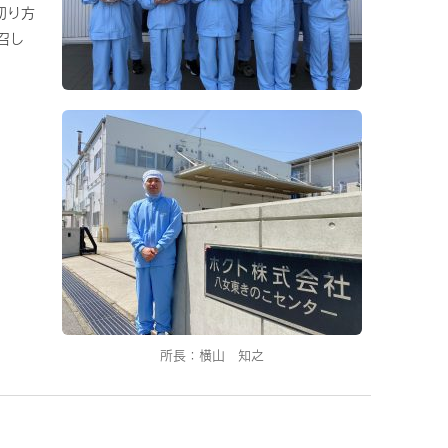
切り方
召し
所長：横山 知之