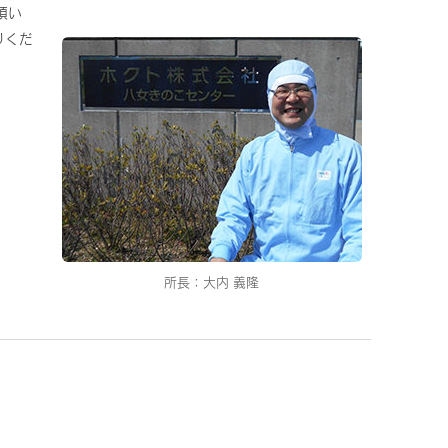
頂い
りくだ
所長：大内 義隆