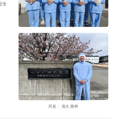
安全
所長： 清水 勝典