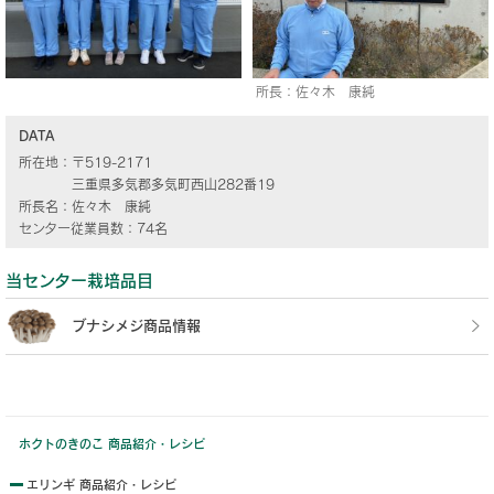
所長：佐々木 康純
DATA
所在地：
〒519-2171
三重県多気郡多気町西山282番19
所長名：
佐々木 康純
センター従業員数：
74名
当センター栽培品目
ブナシメジ商品情報
ホクトのきのこ 商品紹介・レシピ
エリンギ 商品紹介・レシピ