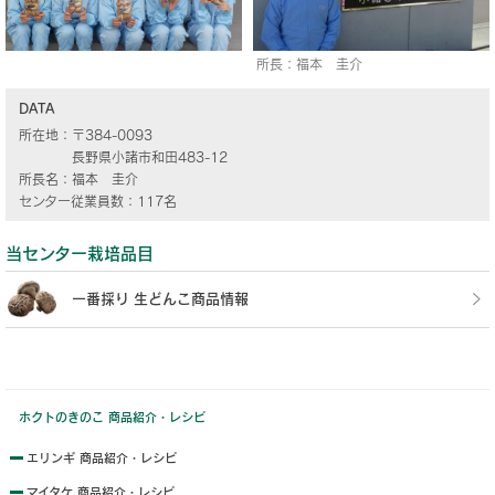
所長：福本 圭介
DATA
所在地：
〒384-0093
長野県小諸市和田483-12
所長名：
福本 圭介
センター従業員数：
117名
当センター栽培品目
一番採り 生どんこ商品情報
ホクトのきのこ 商品紹介・レシピ
エリンギ 商品紹介・レシピ
マイタケ 商品紹介・レシピ