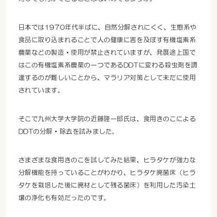
日本では1970年代半ばに、自然分解されにくく、生態系や
食品に取り込まれることで人の健康に害を及ぼす有機塩素系
農薬などの製造・使用が禁止されていますが、発展途上国で
はこの有機塩素系農薬の一つであるDDTに変わる殺虫剤を調
達するのが難しいことから、マラリア対策として未だに使用
されています。
そこで九州大学大学院の近藤隆一郎氏は、食用きのこによる
DDTの分解・除去を試みました。
さまざまな食用きのこを試してみた結果、ヒラタケが強力な
分解機能を持っていることがわかり、ヒラタケ廃菌床（ヒラ
タケを栽培した後に廃材として残る菌床）を利用した汚染土
壌の浄化も有効だったのです。