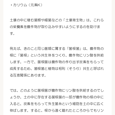
・カリウム（元素K）
土壌の中に棲む菌類や細菌などの「土壌微生物」は、これら
の栄養素を農作物が取り込みやすいようにするのを助けま
す。
例えば、きのこと同じ菌類に属する「菌根菌」は、農作物の
根に「菌根」という共生体をつくり、農作物にリン酸を供給
します。一方で、菌根菌は農作物の作り出す炭素をもらって
成長するため、菌根菌と植物は相利（そうり）共生と呼ばれ
る互恵関係にあります。
では、どのように菌根菌が農作物にリン酸を供給するのでし
ょうか。土の中に存在する菌根菌の一部が農作物の根の中に
入ると、炭素をもらって外生菌糸という細胞を土の中に広く
伸ばします。すると、根から遠く離れたところからでもリン