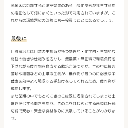
廃菌床は焼却すると温室効果のある二酸化炭素が発生するた
め堆肥化して畑にまくといった形で利用されていますが、こ
れからは環境汚染の改善にも一役買うことになるでしょう。
最後に
自然栽培とは自然の生態系が持つ物理的・化学的・生物的な
相互の働きや仕組みを活かし、無農薬・無肥料で環境負荷を
下げながら農作物を育成する栽培方法ですが、土の中に棲む
菌類や細菌などの土壌微生物が、農作物が育つのに必要な栄
養素を効率よく吸収する手助けをしてくれるため、農作物が
成長します。
また菌類の中でもとくにきのこは既に汚染されてしまった土
壌を浄化する働きもあり、きのこをはじめとする菌類は持続
可能で安心・安全な食材作りに貢献していることがわかりま
す。