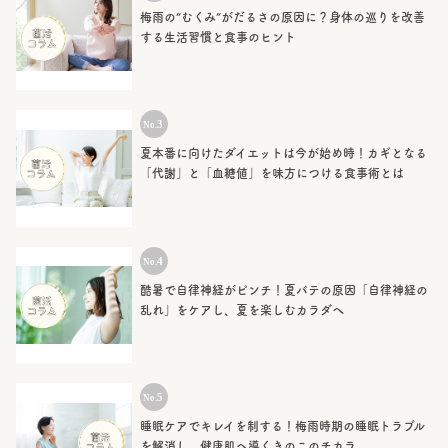
梅雨の“むくみ”がだるさの原因に？身体の巡りを改善
する生活習慣と食事のヒント
夏本番に向けたダイエットは今が始め時！カギとなる
「代謝」と「血糖値」を味方につける食事術とは
酷暑で自律神経がピンチ！夏バテの原因「自律神経の
乱れ」をケアし、夏を楽しむカラダへ
睡眠ケアでキレイを制する！梅雨時期の睡眠トラブル
を解消し、健康肌へ導くきのこのチカラ