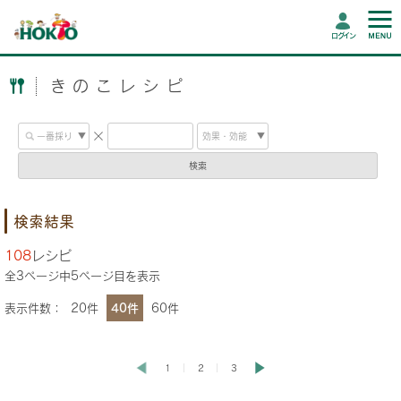
ログイン
きのこレシピ
検索
検索結果
108
レシピ
全
3
ページ中
5
ページ目を表示
表示件数：
20件
40件
60件
1
2
3