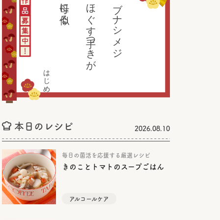
母に似る
ほぐす手つきが
ブナシメジ
はじめ
本日のレシピ
2026.08.10
毎日の菌活を応援する厳選レシピ
きのことトマトのスープごはん
アルコールケア