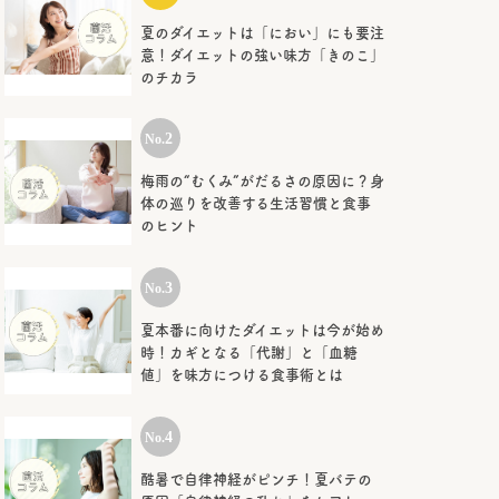
夏のダイエットは「におい」にも要注
意！ダイエットの強い味方「きのこ」
のチカラ
梅雨の“むくみ”がだるさの原因に？身
体の巡りを改善する生活習慣と食事
のヒント
夏本番に向けたダイエットは今が始め
時！カギとなる「代謝」と「血糖
値」を味方につける食事術とは
酷暑で自律神経がピンチ！夏バテの