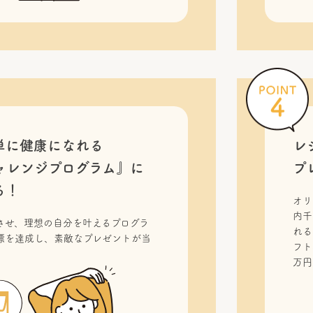
単に健康になれる
レ
ャレンジプログラム』に
プ
る！
オリ
内千
させ、理想の自分を叶えるプログラ
れる
標を達成し、素敵なプレゼントが当
フト
！
万円