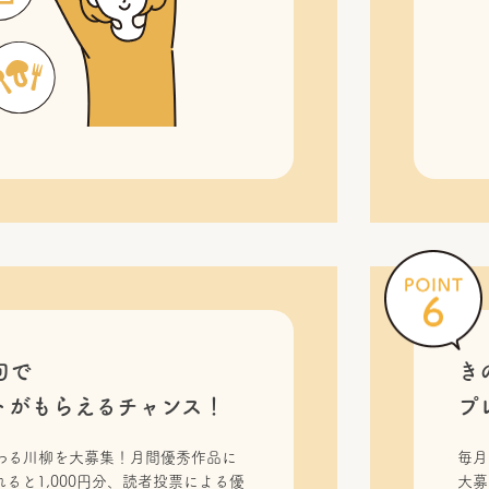
句で
き
トがもらえるチャンス！
プ
わる川柳を大募集！月間優秀作品に
毎月
ると1,000円分、読者投票による優
大募