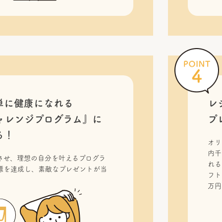
単に健康になれる
レ
ャレンジプログラム』に
プ
る！
オリ
内千
させ、理想の自分を叶えるプログラ
れる
標を達成し、素敵なプレゼントが当
フト
！
万円