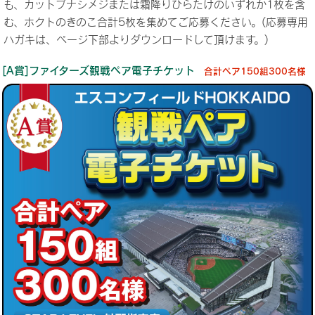
も、カットブナシメジまたは霜降りひらたけのいずれか1枚を含
む、ホクトのきのこ合計5枚を集めてご応募ください。(応募専用
ハガキは、ページ下部よりダウンロードして頂けます。)
[A賞]ファイターズ観戦ペア電子チケット
合計ペア150組300名様