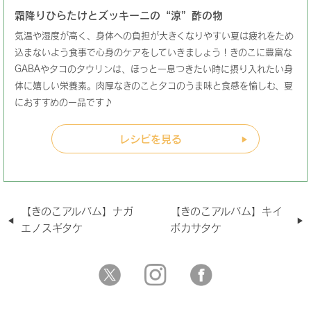
霜降りひらたけとズッキーニの“涼”酢の物
気温や湿度が高く、身体への負担が大きくなりやすい夏は疲れをため
込まないよう食事で心身のケアをしていきましょう！きのこに豊富な
GABAやタコのタウリンは、ほっと一息つきたい時に摂り入れたい身
体に嬉しい栄養素。肉厚なきのことタコのうま味と食感を愉しむ、夏
におすすめの一品です♪
レシピを見る
【きのこアルバム】ナガ
【きのこアルバム】キイ
エノスギタケ
ボカサタケ