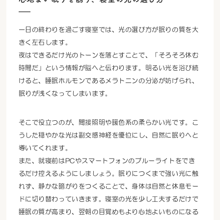
一日の終わりを過ごす寝室では、光の選び方が眠りの質を大
きく左右します。
夜はできるだけ光のトーンを落とすことで、「そろそろ休む
時間だ」という情報が脳へと伝わります。明るい光を浴び続
けると、睡眠ホルモンであるメラトニンの分泌が妨げられ、
眠りが浅くなってしまいます。
そこで役立つのが、間接照明や暖色系の柔らかい光です。こ
うした穏やかな光は副交感神経を優位にし、自然に眠りへと
導いてくれます。
また、就寝前はPCやスマートフォンのブルーライトをでき
るだけ控えるようにしましょう。眠りにつくまで強い光に触
れず、静かな暗がりをつくることで、身体は自然と休息モー
ドに切り替わっていきます。寝室の光を少し工夫するだけで
睡眠の質が高まり、翌朝の目覚めもより心地よいものになる