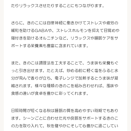
たりリラックスさせたりすることにもつながります。
さらに、きのこには自律神経に働きかけてストレスや疲労の
緩和を助けるGABAや、ストレスホルモンを抑えて目覚めや
寝付きを助けるオルニチンなど、リラックスや睡眠ケアをサ
ポートする栄養素も豊富に含まれています。
また、きのこは調理法を工夫することで、うま味も栄養もぐ
っと引き出せます。たとえば、炒める前に軽く塩をふると水
分が飛んで香りが立ち、電子レンジで加熱するとうま味が凝
縮されます。様々な種類のきのこを組み合わせれば、風味や
食感の違いが食卓を豊かに彩ってくれます。
日照時間が短くなる秋は睡眠の質を高めやすい時期でもあり
ます。シーンごとに合わせた光や良眠をサポートするきのこ
の力を取り入れて、秋を健やかにそして心豊かに過ごしてい