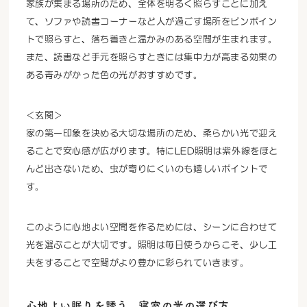
家族が集まる場所のため、全体を明るく照らすことに加え
て、ソファや読書コーナーなど人が過ごす場所をピンポイン
トで照らすと、落ち着きと温かみのある空間が生まれます。
また、読書など手元を照らすときには集中力が高まる効果の
ある青みがかった色の光がおすすめです。
＜玄関＞
家の第一印象を決める大切な場所のため、柔らかい光で迎え
ることで安心感が広がります。特にLED照明は紫外線をほと
んど出さないため、虫が寄りにくいのも嬉しいポイントで
す。
このように心地よい空間を作るためには、シーンに合わせて
光を選ぶことが大切です。照明は毎日使うからこそ、少し工
夫をすることで空間がより豊かに彩られていきます。
心地よい眠りを誘う、寝室の光の選び方