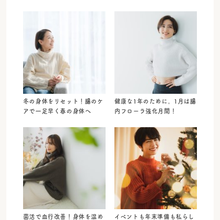
冬の身体をリセット！腸のケ
健康な1年のために。1月は腸
アで一足早く春の身体へ
内フローラ強化月間！
菌活で血行改善！身体を温め
イベントも年末準備も私らし