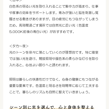
＜日中＞
白色系の明るい光を取り入れることで集中力が高まり、仕事
や家事の効率をサポートします。青みが強いと脳を刺激し覚
醒させる働きがありますが、目の疲労にもつながってしまう
ため、長時間過ごす場所では自然光に近い光（色温度
5,000K前後の青白い光）がおすすめです。
＜夕方～夜＞
光のトーンを徐々に落としていくのが理想的です。特に寝室
では強い光を避け、間接照明や暖色系の柔らかな灯りを取り
入れると、心地よい眠りへと誘われます。
照明は暮らしの快適性だけでなく、心身の健康にもつながる
重要な要素です。色温度と明るさを時間帯に応じて工夫する
ことで、暮らしのリズムも自然に整えていきましょう。
シーン別に光を選んで、心と身体を整える