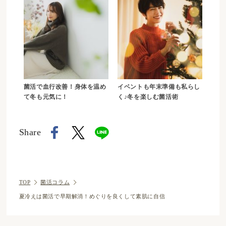
菌活で血行改善！身体を温め
イベントも年末準備も私らし
て冬も元気に！
く♪冬を楽しむ菌活術
Share
TOP
菌活コラム
夏冷えは菌活で早期解消！めぐりを良くして素肌に自信