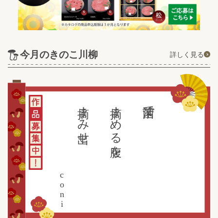
今月のきのこ川柳
詳しく見る
摘まみ出せ
摘まめる腹を
菌活で
coni