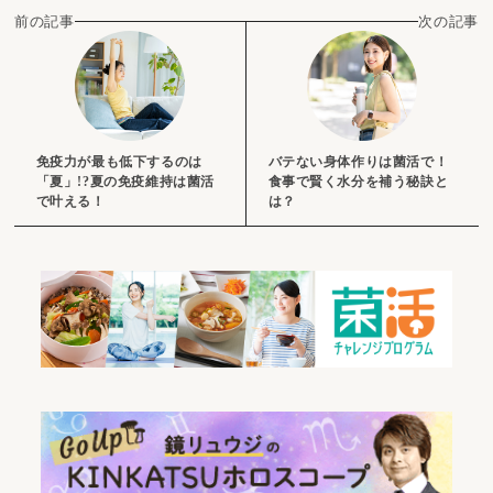
前の記事
次の記事
免疫力が最も低下するのは
バテない身体作りは菌活で！
「夏」!?夏の免疫維持は菌活
食事で賢く水分を補う秘訣と
で叶える！
は？