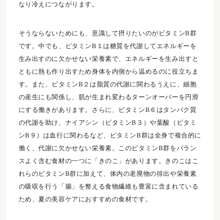
なり冷えにつながります。
そうならないためにも、意識して摂りたいのがビタミンB群
です。中でも、ビタミンB１は糖質を代謝してエネルギーを
生み出すのに欠かせない栄養素で、エネルギーを生み出すと
ともに熱も作り出すため身体を内側から温めるのに役立ちま
す。また、ビタミンB２は脂質の代謝に関わるうえに、細胞
の産生にも関係し、肌が生まれ変わるターンオーバーを円滑
にする働きがあります。さらに、ビタミンB６はタンパク質
の代謝を助け、ナイアシン（ビタミンB３）や葉酸（ビタミ
ンB９）は血行に関わるなど、ビタミンB群は全身で複合的に
働く、代謝に欠かせない栄養素。このビタミンB群をバラン
スよく含む食材の一つに「きのこ」があります。きのこはこ
れらのビタミンB群に加えて、体内の老廃物の排出や栄養素
の吸収を行う「腸」を整える食物繊維も豊富に含まれている
ため、夏の美容ケアにおすすめの食材です。