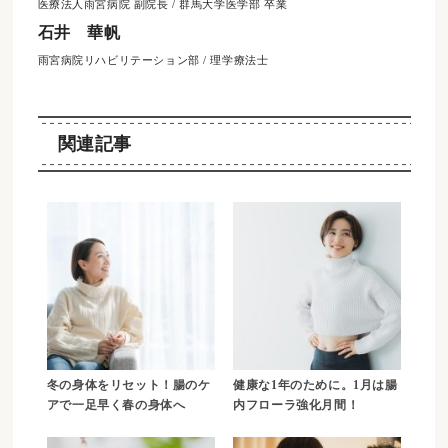
医療法人雨宮病院 副院長 / 群馬大学医学部 卒業
石井 華帆
雨宮病院リハビリテーション部 / 理学療法士
関連記事
冬の身体をリセット！腸のケ
健康な1年のために。1月は腸
アで一足早く春の身体へ
内フローラ強化月間！