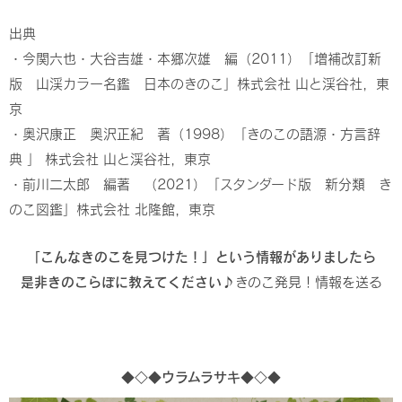
出典
・今関六也・大谷吉雄・本郷次雄 編（2011）「増補改訂新
版 山渓カラー名鑑 日本のきのこ」株式会社 山と渓谷社，東
京
・奥沢康正 奥沢正紀 著（1998）「きのこの語源・方言辞
典 」 株式会社 山と渓谷社，東京
・前川二太郎 編著 （2021）「スタンダード版 新分類 き
のこ図鑑」株式会社 北隆館，東京
「こんなきのこを見つけた！」という情報がありましたら
是非きのこらぼに教えてください♪
きのこ発見！情報を送る
◆◇◆ウラムラサキ◆◇◆