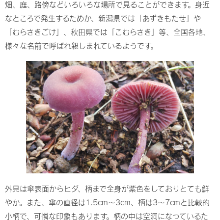
畑、庭、路傍などいろいろな場所で見ることができます。身近
なところで発生するためか、新潟県では「あずきもたせ」や
「むらさきごけ」、秋田県では「こむらさき」等、全国各地、
様々な名前で呼ばれ親しまれているようです。
外見は傘表面からヒダ、柄まで全身が紫色をしておりとても鮮
やか。また、傘の直径は1.5cm～3cm、柄は3～7cmと比較的
小柄で、可憐な印象もあります。柄の中は空洞になっているた