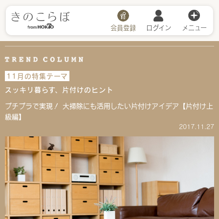
会員登録
ログイン
メニュー
11月の特集テーマ
スッキリ暮らす、片付けのヒント
プチプラで実現！ 大掃除にも活用したい片付けアイデア【片付け上
級編】
2017.11.27