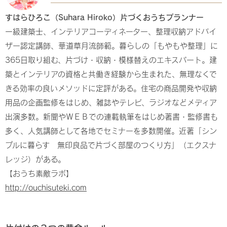
すはらひろこ（Suhara Hiroko）片づくおうちプランナー
一級建築士、インテリアコーディネーター、整理収納アドバイ
ザー認定講師、華道草月流師範。暮らしの「もやもや整理」に
365日取り組む、片づけ・収納・模様替えのエキスパート。建
築とインテリアの資格と共働き経験から生まれた、無理なくで
きる効率の良いメソッドに定評がある。住宅の商品開発や収納
用品の企画監修をはじめ、雑誌やテレビ、ラジオなどメディア
出演多数。新聞やＷＥＢでの連載執筆をはじめ著書・監修書も
多く、人気講師として各地でセミナーを多数開催。近著「シン
プルに暮らす 無印良品で片づく部屋のつくり方」（エクスナ
レッジ）がある。
【おうち素敵ラボ】
http://ouchisuteki.com