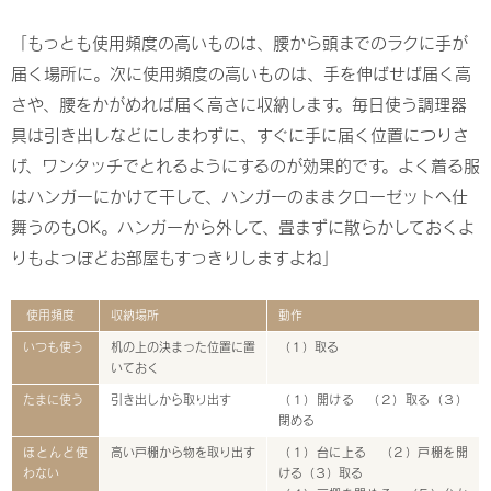
「もっとも使用頻度の高いものは、腰から頭までのラクに手が
届く場所に。次に使用頻度の高いものは、手を伸ばせば届く高
さや、腰をかがめれば届く高さに収納します。毎日使う調理器
具は引き出しなどにしまわずに、すぐに手に届く位置につりさ
げ、ワンタッチでとれるようにするのが効果的です。よく着る服
はハンガーにかけて干して、ハンガーのままクローゼットへ仕
舞うのもOK。ハンガーから外して、畳まずに散らかしておくよ
りもよっぽどお部屋もすっきりしますよね」
使用頻度
収納場所
動作
いつも使う
机の上の決まった位置に置
（１）取る
いておく
たまに使う
引き出しから取り出す
（１）開ける （２）取る（３）
閉める
ほとんど使
高い戸棚から物を取り出す
（１）台に上る （２）戸棚を開
わない
ける（３）取る