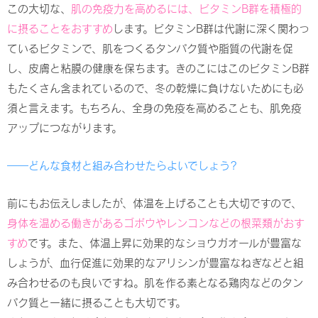
この大切な、
肌の免疫力を高めるには、ビタミンB群を積極的
に摂ることをおすすめ
します。ビタミンB群は代謝に深く関わっ
ているビタミンで、肌をつくるタンパク質や脂質の代謝を促
し、皮膚と粘膜の健康を保ちます。きのこにはこのビタミンB群
もたくさん含まれているので、冬の乾燥に負けないためにも必
須と言えます。もちろん、全身の免疫を高めることも、肌免疫
アップにつながります。
――どんな食材と組み合わせたらよいでしょう?
前にもお伝えしましたが、体温を上げることも大切ですので、
身体を温める働きがあるゴボウやレンコンなどの根菜類がおす
すめ
です。また、体温上昇に効果的なショウガオールが豊富な
しょうが、血行促進に効果的なアリシンが豊富なねぎなどと組
み合わせるのも良いですね。肌を作る素となる鶏肉などのタン
パク質と一緒に摂ることも大切です。