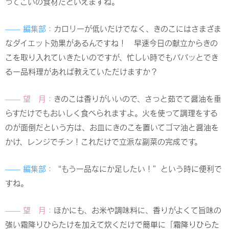
ってこいの食材だといえますね。
—— 編集部：
カロリーが低いだけでなく、きのこにはさまざま
なダイエット効果があるんですね！ 早速今日の献立からきの
こを取り入れていきたいのですが、忙しい時でもパパッとでき
る一品料理があれば教えていただけますか？
—— 望 月：
きのこは香りがいいので、さっと茹でて醤油を垂
らすだけでもおいしく食べられますよ。火を使って調理をする
のが面倒だという方は、お皿にきのこを置いてゴマ油と醤油を
かけ、レンジでチン！これだけで立派な副菜の完成です。
—— 編集部：
“もう一品なにか足したい！”という時に便利で
すね。
—— 望 月：
ほかにも、お米や調味料に、香りがよくて旨味の
強い霜降りひらたけを加えて炊くだけで簡単に
「霜降りひらた