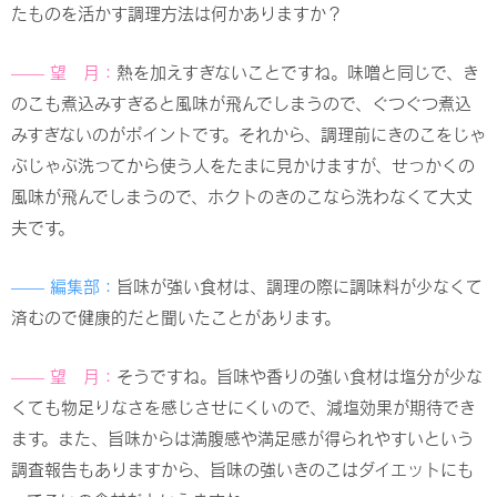
たものを活かす調理方法は何かありますか？
—— 望 月：
熱を加えすぎないことですね。味噌と同じで、き
のこも煮込みすぎると風味が飛んでしまうので、ぐつぐつ煮込
みすぎないのがポイントです。それから、調理前にきのこをじゃ
ぶじゃぶ洗ってから使う人をたまに見かけますが、せっかくの
風味が飛んでしまうので、ホクトのきのこなら洗わなくて大丈
夫です。
—— 編集部：
旨味が強い食材は、調理の際に調味料が少なくて
済むので健康的だと聞いたことがあります。
—— 望 月：
そうですね。旨味や香りの強い食材は塩分が少な
くても物足りなさを感じさせにくいので、減塩効果が期待でき
ます。また、旨味からは満腹感や満足感が得られやすいという
調査報告もありますから、旨味の強いきのこはダイエットにも