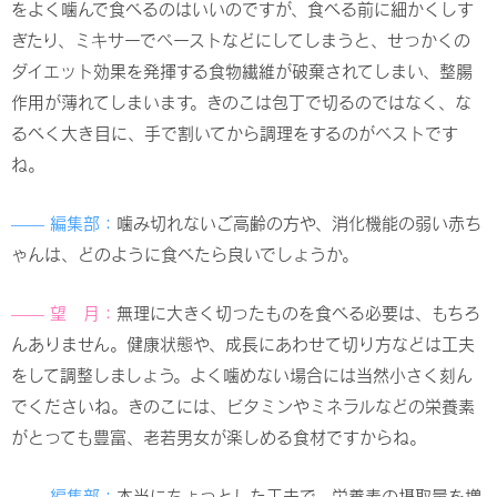
をよく噛んで食べるのはいいのですが、食べる前に細かくしす
ぎたり、ミキサーでペーストなどにしてしまうと、せっかくの
ダイエット効果を発揮する食物繊維が破棄されてしまい、整腸
作用が薄れてしまいます。きのこは包丁で切るのではなく、な
るべく大き目に、手で割いてから調理をするのがベストです
ね。
—— 編集部：
噛み切れないご高齢の方や、消化機能の弱い赤ち
ゃんは、どのように食べたら良いでしょうか。
—— 望 月：
無理に大きく切ったものを食べる必要は、もちろ
んありません。健康状態や、成長にあわせて切り方などは工夫
をして調整しましょう。よく噛めない場合には当然小さく刻ん
でくださいね。きのこには、ビタミンやミネラルなどの栄養素
がとっても豊富、老若男女が楽しめる食材ですからね。
—— 編集部：
本当にちょっとした工夫で、栄養素の摂取量を増