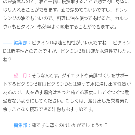
の栄養素なので、油と一緒に摂摂取することで効果的に身体に
取り入れることができます。油で炒めてもいいですし、ドレッ
シングの油でもいいので、料理に油を使ってあげると、カルシ
ウムもビタミンDも効率よく吸収することができますよ。
—— 編集部：
ビタミンDは油と相性がいいんですね！ ビタミン
Dは脂溶性とのことですが、ビタミンB群は確か水溶性でしたよ
ね？
—— 望 月：
そうなんです。ダイエットや美肌づくりをサポー
トするビタミンB群はビタミンDとは違って水に溶け出す性質が
あるので、火を通す場合はさっと茹でる程度にしてぐつぐつ煮
過ぎないようにしてください。もしくは、溶け出した栄養素も
余すことなく摂取できる汁物もおすすめです。
—— 編集部：
茹でずに蒸すのはいかがでしょうか？