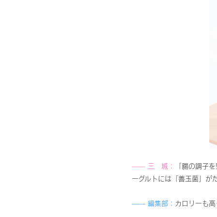
—— 三 城：
「腸の調子を
ーグルトには「善玉菌」が
—— 編集部：
カロリーも高