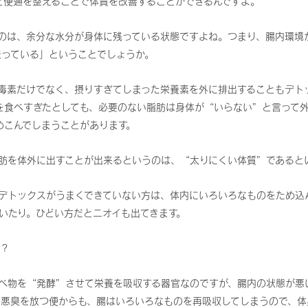
と便通を整えることで体質を改善することができるんですよ。
のは、余分な水分が身体に残っている状態ですよね。つまり、腸内環境
まっている」ということでしょうか。
毒素だけでなく、摂りすぎてしまった栄養素を外に排出することもデト
を食べすぎたとしても、必要のない脂肪は身体が“いらない”と言って
めこんでしまうことがあります。
肪を体外に出すことが出来るというのは、“太りにくい体質”であると
デトックスがうまくできていない方は、体内にいろいろなものをため込
いたり。ひどい方だとニオイも出てきます。
?
べ物を“発酵”させて栄養を吸収する器官なのですが、腸内の状態が悪
て悪臭を放つ便からも、腸はいろいろなものを再吸収してしまうので、体