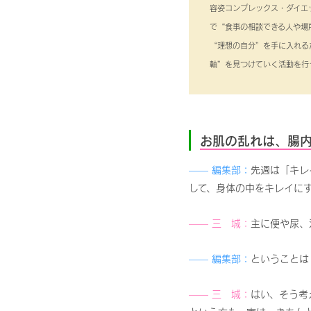
容姿コンプレックス・ダイエ
で“食事の相談できる人や場
“理想の自分”を手に入れる
軸”を見つけていく活動を行
お肌の乱れは、腸
—— 編集部：
先週は「キレ
して、身体の中をキレイに
—— 三 城：
主に便や尿、
—— 編集部：
ということは
—— 三 城：
はい、そう考