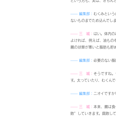
という方も、実は、きちん
—— 編集部：
むくみという
ないものまでため込んでし
—— 三 城：
はい。体内の
よければ、例えば、油もの
腸の状態が悪いと脂肪も貯
—— 編集部：
必要のない脂
—— 三 城：
そうですね。
す。太っていたり、むくんで
—— 編集部：
ニオイですか!
—— 三 城：
本来、腸は食
敗”していきます。腐敗し