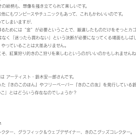
せの絵柄も、想像を掻き立てられて楽しいです。
は他にもワンピースやチュニックもあって、これもかわいいのです。
ってしまいますが、
得るためには“金”が必要ということで、厳選したものだけをそっとカ
はなく「迷ったら買わない」という決断が必要になってくる場面もしば
、やっていることは大差ありません。
こそ、紅葉狩り的きのこ狩りを楽しむというのがいいのかもしれません
は アーティスト・鈴木安一郎さんです。
った『きのこのほん』やフリーペーパー『きのこの友』を発行している
のこ」とはどういう存在なのでしょうか？
子
レクター、グラフィック＆ウェブデザイナー、きのこグッズコレクター。