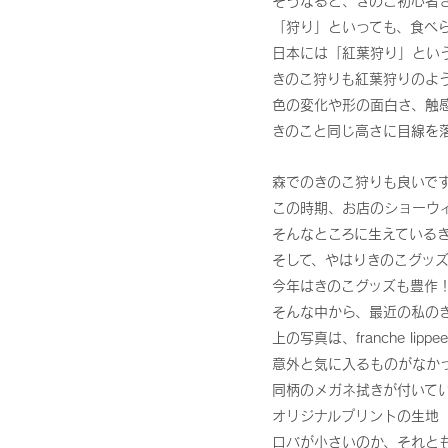
そうなると、きのこ初心者
「狩り」といっても、食べ
日本には「紅葉狩り」とい
きのこ狩りも紅葉狩りのよ
色の変化や形の面白さ、触
きのこと同じ高さに目線を
森でのきのこ狩りも良いで
この時期、お店のショーウ
そんなところに生えている
そして、やはりきのこグッ
今年はきのこグッズも豊作
そんな中から、最近の私の
上の写真は、franche l
意外と気に入るものがなか
同柄のメガネ拭きが付いて
オリジナルプリントの生地
ロバが小さいのか、それと