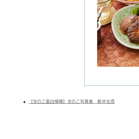
【きのこ面白情報】きのこ写真家 新井文彦