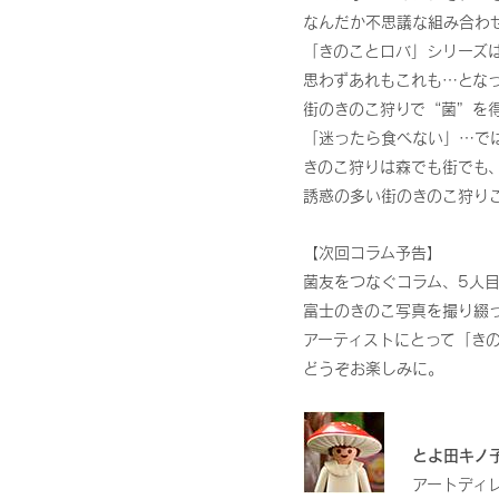
なんだか不思議な組み合わ
「きのことロバ」シリーズ
思わずあれもこれも…とな
街のきのこ狩りで“菌”を
「迷ったら食べない」…で
きのこ狩りは森でも街でも
誘惑の多い街のきのこ狩り
【次回コラム予告】
菌友をつなぐコラム、5人目
富士のきのこ写真を撮り綴
アーティストにとって「き
どうぞお楽しみに。
とよ田キノ
アートディ