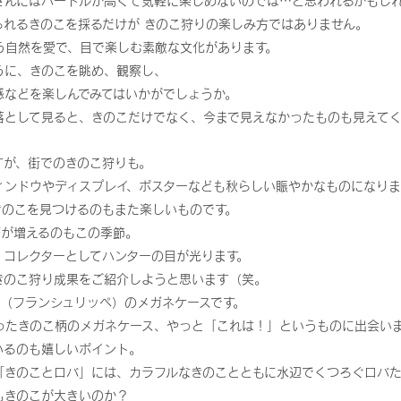
さんにはハードルが高くて気軽に楽しめないのでは…と思われるかもし
られるきのこを採るだけが きのこ狩りの楽しみ方ではありません。
う自然を愛で、目で楽しむ素敵な文化があります。
うに、きのこを眺め、観察し、
感などを楽しんでみてはいかがでしょうか。
落として見ると、きのこだけでなく、今まで見えなかったものも見えて
すが、街でのきのこ狩りも。
ィンドウやディスプレイ、ポスターなども秋らしい賑やかなものになり
きのこを見つけるのもまた楽しいものです。
ズが増えるのもこの季節。
！コレクターとしてハンターの目が光ります。
きのこ狩り成果をご紹介しようと思います（笑。
ippee（フランシュリッペ）のメガネケースです。
ったきのこ柄のメガネケース、やっと「これは！」というものに出会い
いるのも嬉しいポイント。
「きのことロバ」には、カラフルなきのことともに水辺でくつろぐロバた
もきのこが大きいのか？