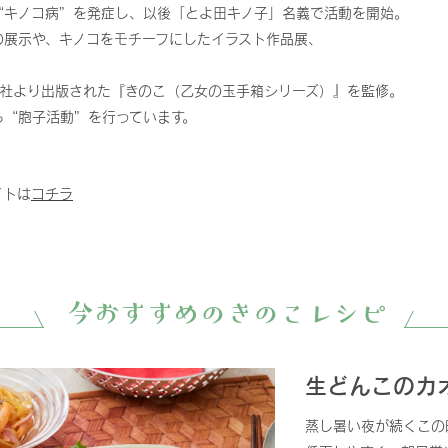
に“キノコ病”を発症し、以後「とよ田キノ子」名義で活動を開始。
の展示や、キノコをモチーフにしたイラスト作品展、
ク社より出版された『きのこ（乙女の玉手箱シリーズ）』を監修。
る“胞子活動”を行っています。
イトは
コチラ
今おすすめのきのこレシピ
生どんこのカ
蒸し暑い夜が続くこの