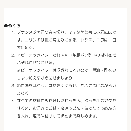
●作り方
ブナシメジは石づきを切り、マイタケと共に小房にほぐ
す。エリンギは縦に薄切りにする。レタス、ニラは一口
大に切る。
≪ピーナッツバターだれ≫≪中華風ポン酢≫の材料をそ
れぞれ混ぜ合わせる。
※ピーナッツバターは混ざりにくいので、醤油・酢を少
しずつ加えながら混ぜましょう
鍋に湯を沸かし、具材をくぐらせ、たれにつけながらい
ただく
すべての材料に火を通し終わったら、残った汁のアクを
すくい、お好みでご飯・冷凍うどん・茹でたそうめん等
を入れ、塩で味付けして締めまで楽しめます。