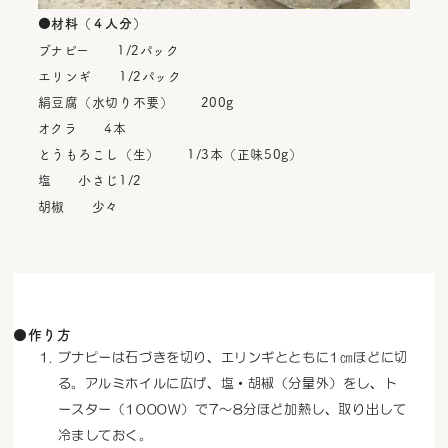
●材料（４人分）
ブナピー 1/2パック
エリンギ 1/2パック
絹豆腐（水切り不要） 200g
オクラ 4本
とうもろこし（生） 1/3本（正味50g）
塩 小さじ1/2
胡椒 少々
●作り方
ブナピーは石づきを切り、エリンギとともに1㎝ほどに切
る。アルミホイルに広げ、塩・胡椒（分量外）をし、ト
ースター（1000W）で7～8分ほど加熱し、取り出して
冷ましておく。