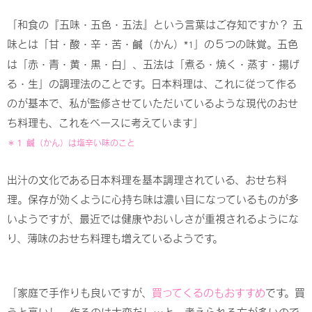
「和食の『五味・五色・五法』という言葉はご存知ですか？ 五
味とは「甘・酸・辛・苦・鹹（かん）
」の５つの味覚。五色
*1
は「赤・青・黄・黒・白」、五法は「煮る・焼く・蒸す・揚げ
る・生」の調理法のことです。日本料理は、これに従って作る
のが基本で、私が監修させていただいているような現代のおせ
ち料理も、これをベースに考えています」
＊１ 鹹（かん）は塩辛い味のこと
出汁の文化である日本料理を基本調理されている、おせち料
理。保存が効くように心持ち味は濃い目になっているものが多
いようですが、最近では健康やおいしさが重視されるようにな
り、薄味のおせち料理も増えているようです。
「家庭で手作りも良いですが、
買ってくるのもおすすめ
です。買
うと高いし、作るのは大変だし…と、考えられる方が多いので