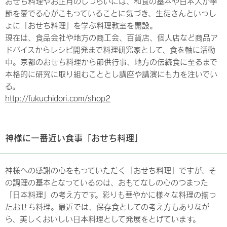
おせち料理やお正月のしつらいには、和食の基本や日本人が季
節を愛でる心がこもっていることに気づき、生徒さんといっし
ょに「おせち料理」を学ぶ料理教室を開設。
現在は、食品会社や地方の商工会、百貨店、個人店など商品ア
ドバイスからレシピ開発まで料理研究家として、食を軸に活動
中。京都のおせち料理から節供行事、地方の伝統食に至るまで
本格的に研究に取り組むこととし講座や講演にも力を注いでい
る。
http://fukuchidori.com/shop2
神様に一番近い食事「おせち料理」
神様への感謝の心をもっていただく「おせち料理」ですが、そ
の調理の基本となっているのは、おもてなしの心のつまった
「日本料理」の考え方です。彩りも華やかに様々な料理の揃っ
たおせち料理。最近では、保存食としての考え方もありなが
ら、美しくおいしい日本料理として発展をとげています。