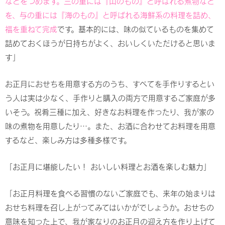
などをつめます。三の重には『山のもの』と呼ばれる煮物など
を、与の重には『海のもの』と呼ばれる海鮮系の料理を詰め、
福を重ねて完成
です。基本的には、味の似ているものを集めて
詰めておくほうが日持ちがよく、おいしくいただけると思いま
す」
お正月におせちを用意する方のうち、すべてを手作りするとい
う人は実は少なく、手作りと購入の両方で用意するご家庭が多
いそう。祝肴三種に加え、好きなお料理を作ったり、我が家の
味の煮物を用意したり…。また、お酒に合わせてお料理を用意
するなど、楽しみ方は多種多様です。
「お正月に堪能したい！ おいしい料理とお酒を楽しむ魅力」
「お正月料理を食べる習慣のないご家庭でも、来年の始まりは
おせち料理を召し上がってみてはいかがでしょうか。おせちの
意味を知った上で、我が家なりのお正月の迎え方を作り上げて