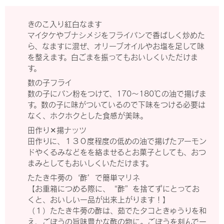
きのこ入り紅白なます
マイタケやブナシメジをフライパンで香ばしく炒めた
ら、なますに混ぜ、オリーブオイルやお塩を足して味
を整えます。白ごまを振ってもおいしくいただけま
す。
数の子フライ
数の子にパン粉をつけて、170〜180℃の油で揚げま
す。数の子に味がついているので下味をつける必要は
なく、ホクホクとした食感が美味。
田作り✕揚ナッツ
田作りに、１３０度程度の低めの油で揚げたアーモン
ドやくるみなどをを絡ませるとお菓子としても、おつ
まみとしてもおいしくいただけます。
たたき牛蒡の‘酢’で簡単マリネ
【お重箱につめる際に、“酢”を捨てずにとってお
くと、おいしい一品が出来上がります！】
（１）たたき牛蒡の酢は、茹でたタコときゅうりを和
え、ごぼうの旨味豊かな酢の物に。ごぼうを刻んで一