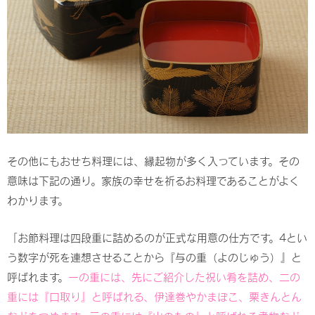
その他にもおせち料理には、縁起物が多く入っています。その
意味は下記の通り。家族の幸せを祈るお料理であることがよく
わかります。
「お節料理は四段重に詰めるのが正式な用意の仕方です。4とい
う数字が死を連想させることから『与の重（よのじゅう）』と
呼ばれます。
一の重には、先にご紹介した祝い肴を詰め、二の
重には『口取り』と呼ばれる、伊達巻やかまぼこ、栗きんとん