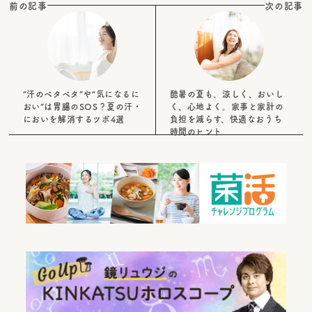
前の記事
次の記事
“汗のベタベタ”や“気になるに
酷暑の夏も、涼しく、おいし
おい”は胃腸のSOS？夏の汗・
く、心地よく。家事と家計の
においを解消するツボ4選
負担を減らす、快適なおうち
時間のヒント