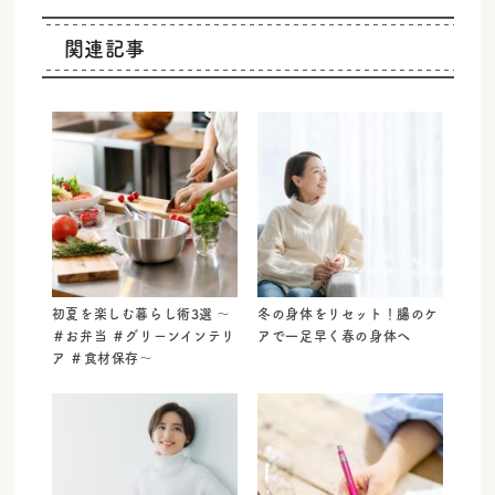
関連記事
初夏を楽しむ暮らし術3選 ～
冬の身体をリセット！腸のケ
＃お弁当 ＃グリーンインテリ
アで一足早く春の身体へ
ア ＃食材保存～