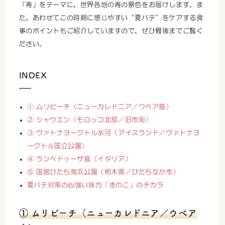
「青」をテーマに、世界各地の青の景色をお届けします。ま
た、あわせてこの時期に感じやすい“夏バテ”をケアする食
事のポイントもご紹介していますので、ぜひ最後までご覧く
ださい。
INDEX
① ムリビーチ（ニューカレドニア／ウベア島）
② シャウエン（モロッコ北部／旧市街）
③ ヴァトナヨークトル氷河（アイスランド／ヴァトナヨ
ークトル国立公園）
④ ランペドゥーザ島（イタリア）
⑤ 国営ひたち海浜公園（栃木県／ひたちなか市）
夏バテ対策の心強い味方「きのこ」のチカラ
① ムリビーチ（ニューカレドニア／ウベア