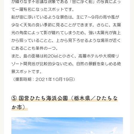
が織りなす不思議な現象である「宙に浮く船」の写真によっ
て一躍有名になったスポットです。
船が宙に浮いているような景色は、主に7～9月の雨や風が
少なく天気の良い季節に見ることができます。さらに、太陽
光の角度によって影が離れてしまうため、強い太陽光が真上
から照っていることと、上から見下ろせるような場所が近く
にあることも条件の一つ。
また、島の面積は約20㎢と小さく、高層ホテルや大規模リ
ゾート開発地が比較的少ないため、自然の景観を楽しめる絶
景スポットです。
（撮影時期：2021年10月19日）
⑤ 国営ひたち海浜公園（栃木県／ひたちな
か市）