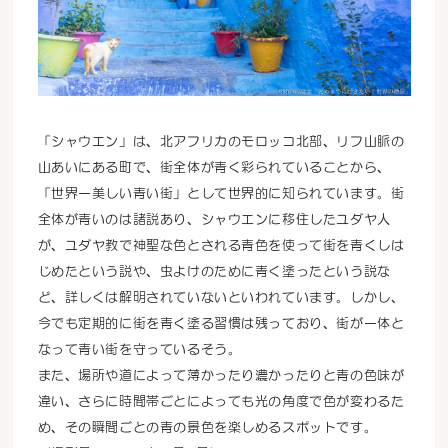
「シャウエン」は、北アフリカのモロッコ北部、リフ山脈の
山あいにある町で、街全体が青く彩られていることから、
「世界一美しい青い街」として世界的に知られています。街
全体が青いのは諸説あり、シャウエンに移住したユダヤ人
が、ユダヤ教で神聖な色とされる青色を使って街を青くしは
じめたという説や、虫よけのために青く塗ったという説な
ど、詳しくは解明されていないといわれています。しかし、
今でも定期的に街を青く塗る習慣は残っており、街が一体と
なって青い街を守っているそう。
また、場所や道によって薄かったり濃かったりと青の色味が
違い、さらに時間帯ごとによっても光の角度で色が変わるた
め、その瞬間ごとの青の景色を楽しめるスポットです。