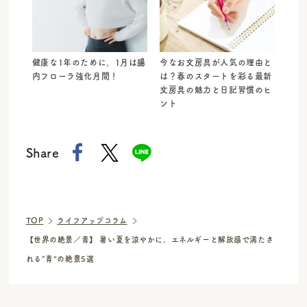
健康な1年のために。1月は腸
今なお文房具が人気の理由と
内フローラ強化月間！
は？春のスタートを彩る最新
文房具の魅力と日記習慣のヒ
ント
Share
TOP
ライフアップコラム
【世界の絶景／青】 暑い夏を涼やかに。エネルギーと解放感で満たさ
れる“青”の絶景5選