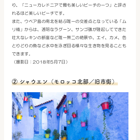
り、「ニューカレドニアで最も美しいビーチの一つ」と評さ
れるほど美しいビーチです。
また、ウベア島の南北を結ぶ唯一の交差点となっている「ム
リ橋」からは、透明なラグーン、サンゴ礁が隆起してできた
壮大なレキンの断崖など唯一無二の絶景や、エイ、カメ、色
とりどりの魚など水中を泳ぎ回る様々な生き物を見ることも
できます。
（撮影日：2018年5月7日）
② シャウエン（モロッコ北部／旧市街）