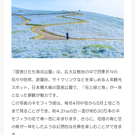
「国営ひたち海浜公園」は、広大な敷地の中で四季折々の
花々や自然、遊園地、サイクリングなどを楽しめる人気観光
スポット。日本最大級の国営公園で、「花と緑と海」が一体
となった景観が魅力です。
この写真のネモフィラ畑は、毎年4月中旬から5月上旬ごろ
まで見ることができ、約4.2haの丘一面が約530万本のネ
モフィラの花で青一色に染まります。さらに、花畑の青と空
の青が一体化したような幻想的な光景を楽しむことができま
す。