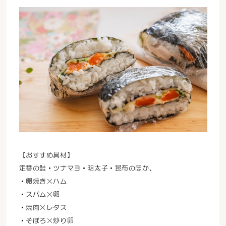
【おすすめ具材】
定番の鮭・ツナマヨ・明太子・昆布のほか、
・卵焼き×ハム
・スパム×卵
・焼肉×レタス
・そぼろ×炒り卵