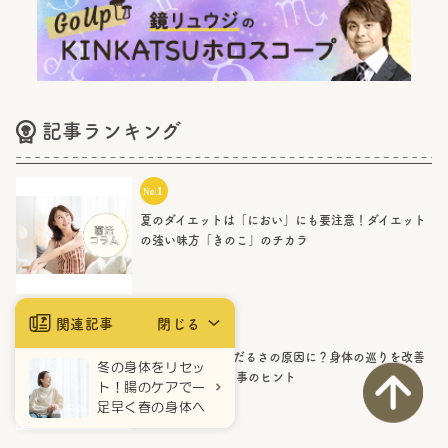
記事ランキング
夏のダイエットは「におい」にも要注意！ダイエット
の強い味方「きのこ」のチカラ
関連記事
閉じる
梅雨の“むくみ”がだるさの原因に？身体の巡りを改善
冬の身体をリセッ
する生活習慣と食事のヒント
ト！腸のケアで一
足早く春の身体へ