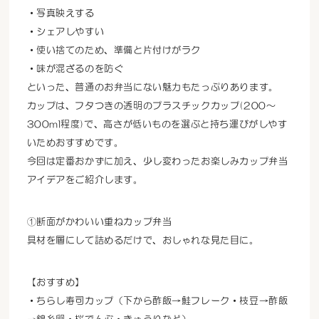
・写真映えする
・シェアしやすい
・使い捨てのため、準備と片付けがラク
・味が混ざるのを防ぐ
といった、普通のお弁当にない魅力もたっぷりあります。
カップは、フタつきの透明のプラスチックカップ(200～
300ml程度)で、高さが低いものを選ぶと持ち運びがしやす
いためおすすめです。
今回は定番おかずに加え、少し変わったお楽しみカップ弁当
アイデアをご紹介します。
①断面がかわいい重ねカップ弁当
具材を層にして詰めるだけで、おしゃれな見た目に。
【おすすめ】
・ちらし寿司カップ（下から酢飯→鮭フレーク・枝豆→酢飯