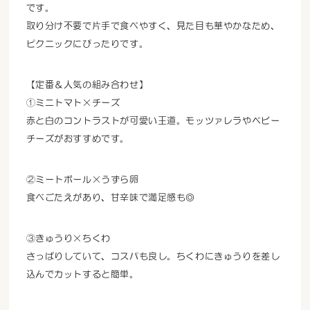
です。
取り分け不要で片手で食べやすく、見た目も華やかなため、
ピクニックにぴったりです。
【定番＆人気の組み合わせ】
①ミニトマト×チーズ
赤と白のコントラストが可愛い王道。モッツァレラやベビー
チーズがおすすめです。
②ミートボール×うずら卵
食べごたえがあり、甘辛味で満足感も◎
③きゅうり×ちくわ
さっぱりしていて、コスパも良し。ちくわにきゅうりを差し
込んでカットすると簡単。