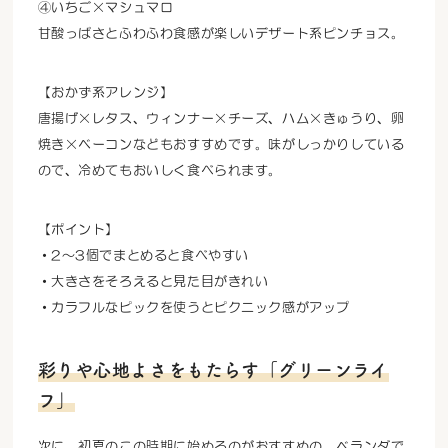
④いちご×マシュマロ
甘酸っぱさとふわふわ食感が楽しいデザート系ピンチョス。
【おかず系アレンジ】
唐揚げ×レタス、ウィンナー×チーズ、ハム×きゅうり、卵
焼き×ベーコンなどもおすすめです。味がしっかりしている
ので、冷めてもおいしく食べられます。
【ポイント】
・2～3個でまとめると食べやすい
・大きさをそろえると見た目がきれい
・カラフルなピックを使うとピクニック感がアップ
彩りや心地よさをもたらす「グリーンライ
フ」
次に、初夏のこの時期に始めるのがおすすめの、ベランダで