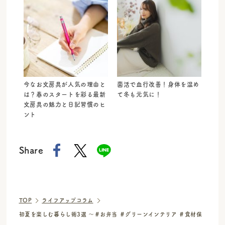
今なお文房具が人気の理由と
菌活で血行改善！身体を温め
は？春のスタートを彩る最新
て冬も元気に！
文房具の魅力と日記習慣のヒ
ント
Share
TOP
ライフアップコラム
初夏を楽しむ暮らし術3選 ～＃お弁当 ＃グリーンインテリア ＃食材保