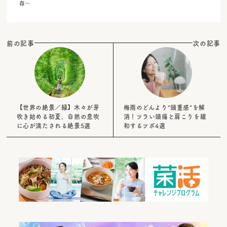
存～
前の記事
次の記事
【世界の絶景／緑】木々が芽
梅雨のどんより“頭重感”を解
吹き始める初夏。自然の息吹
消！ツラい頭痛と肩こりを緩
に心が満たされる絶景5選
和するツボ4選