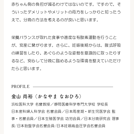
赤ちゃん側の負担が減るわけではないのです。ですので、そ
ういったデメリットやメリットの両方をしっかりと知ったう
えで、分娩の方法を考えるのが良いと思います。
栄養バランスが取れた食事や適度な有酸素運動を行うこと
が、安産に繋がります。さらに、妊娠後期からは、腹式呼吸
の練習をしたり、あぐらのような姿勢を意識的に取ったりす
るなど、安心して分娩に臨めるような環境を整えていただけ
たらと思います。
PROFILE
金山 尚裕（かなやま なおひろ）
浜松医科大学 名誉教授／静岡医療科学専門大学校 学校長
日本産科婦人科学会 名誉会員／日本周産期・新生児医学会 監
事・名誉会員／日本生殖医学会 功労会員／日本分娩研究会 理事
長/日本胎盤学会名誉会員/日本妊娠高血圧学会名誉会員