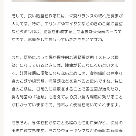
そして、良い胎盤を作るには、栄養バランスの取れた食事が
大切です。特に、エリンギやマイタケなどのきのこ類に豊富
なビタミンDは、胎盤を形成する上で重要な栄養素の一つで
すので、意識をして摂取していただきたいですね。
また、便秘によって腸が慢性的な過緊張状態（ストレス状
態）になっているときには、陣痛が起こりにくいといえま
す。妊娠後期に便秘にならないためには、食物繊維の豊富な
きのこ類や根菜類、海藻類などを食べると良いですね。特に
きのこ類は、日常的に摂取をすることで善玉菌が増えたり、
腸内細菌の「種類」も増えてより良い腸内環境に繋がること
がわかっていますので、効率よく便秘を防いでくれますよ。
もちろん、身体を動かすことも腸の活性化に繋がり、便秘の
予防に役立ちます。ヨガやウォーキングなどの適度な有酸素