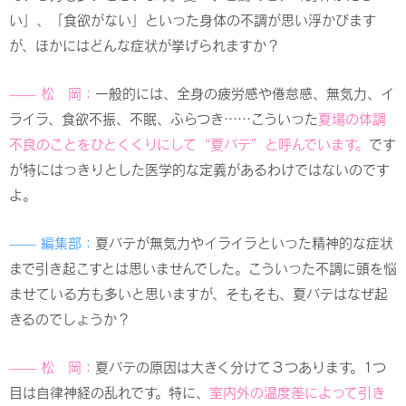
い」、「食欲がない」といった身体の不調が思い浮かびます
が、ほかにはどんな症状が挙げられますか？
—— 松 岡：
一般的には、全身の疲労感や倦怠感、無気力、イ
ライラ、食欲不振、不眠、ふらつき……こういった
夏場の体調
不良のことをひとくくりにして“夏バテ”と呼んでいます。
です
が特にはっきりとした医学的な定義があるわけではないのです
よ。
—— 編集部：
夏バテが無気力やイライラといった精神的な症状
まで引き起こすとは思いませんでした。こういった不調に頭を悩
ませている方も多いと思いますが、そもそも、夏バテはなぜ起
きるのでしょうか？
—— 松 岡：
夏バテの原因は大きく分けて３つあります。1つ
目は自律神経の乱れです。特に、
室内外の温度差によって引き