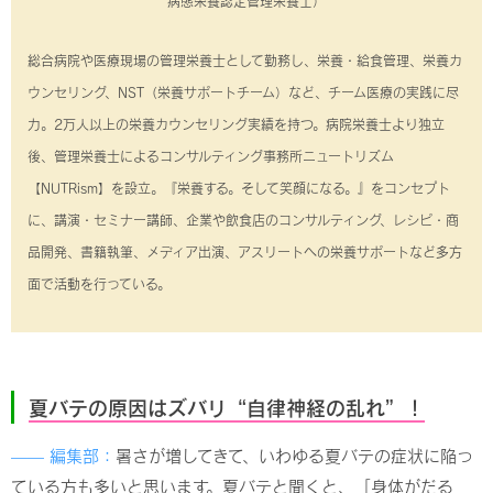
病態栄養認定管理栄養士）
総合病院や医療現場の管理栄養士として勤務し、栄養・給食管理、栄養カ
ウンセリング、NST（栄養サポートチーム）など、チーム医療の実践に尽
力。2万人以上の栄養カウンセリング実績を持つ。病院栄養士より独立
後、管理栄養士によるコンサルティング事務所ニュートリズム
【NUTRism】を設立。『栄養する。そして笑顔になる。』をコンセプト
に、講演・セミナー講師、企業や飲食店のコンサルティング、レシピ・商
品開発、書籍執筆、メディア出演、アスリートへの栄養サポートなど多方
面で活動を行っている。
夏バテの原因はズバリ“自律神経の乱れ”！
—— 編集部：
暑さが増してきて、いわゆる夏バテの症状に陥っ
ている方も多いと思います。夏バテと聞くと、「身体がだる