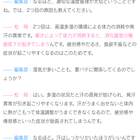
—— 編集部：
なるほど、適切な温度管理が大切ということです
ね。では、2つ目の原因も教えてください。
—— 松 岡：
2つ目は、高温多湿の環境による体力の消耗や発
汗の異常です。
暑さによって体力が消耗すると、消化器官の機
能低下が起きてしまう
んです。疲労感やだるさ、食欲不振などの
症状が起こりやすくなるのはこのためです。
—— 編集部：
湿気が多いことも、夏バテに関係してくるのでし
ょうか？
—— 松 岡：
はい。多湿の状況だと汗の蒸発が妨げられ、発汗
異常が引き起こりやすくなります。汗がうまく出せないと体内
に熱がこもって体温調整がうまくできなくなるので、疲労感や
倦怠感といった症状が助長されてしまうんです。
—— 編集部：
なるほど。汗はしっかりかいたほうがいいんです