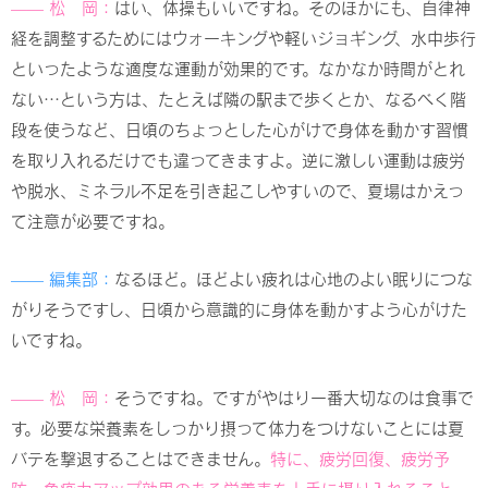
—— 松 岡：
はい、体操もいいですね。そのほかにも、自律神
経を調整するためにはウォーキングや軽いジョギング、水中歩行
といったような適度な運動が効果的です。なかなか時間がとれ
ない…という方は、たとえば隣の駅まで歩くとか、なるべく階
段を使うなど、日頃のちょっとした心がけで身体を動かす習慣
を取り入れるだけでも違ってきますよ。逆に激しい運動は疲労
や脱水、ミネラル不足を引き起こしやすいので、夏場はかえっ
て注意が必要ですね。
—— 編集部：
なるほど。ほどよい疲れは心地のよい眠りにつな
がりそうですし、日頃から意識的に身体を動かすよう心がけた
いですね。
—— 松 岡：
そうですね。ですがやはり一番大切なのは食事で
す。必要な栄養素をしっかり摂って体力をつけないことには夏
バテを撃退することはできません。
特に、疲労回復、疲労予