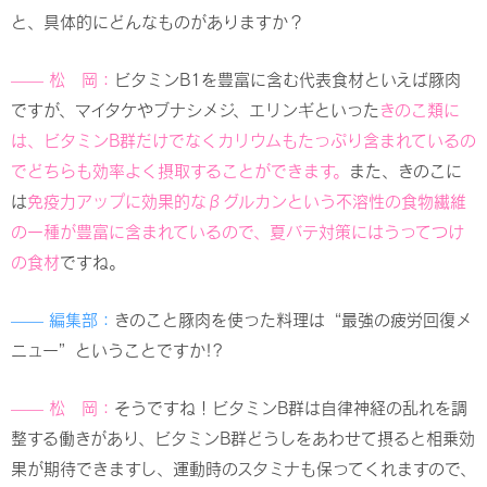
と、具体的にどんなものがありますか？
—— 松 岡：
ビタミンB1を豊富に含む代表食材といえば豚肉
ですが、マイタケやブナシメジ、エリンギといった
きのこ類に
は、ビタミンB群だけでなくカリウムもたっぷり含まれているの
でどちらも効率よく摂取することができます。
また、きのこに
は
免疫力アップに効果的なβグルカンという不溶性の食物繊維
の一種が豊富に含まれているので、夏バテ対策にはうってつけ
の食材
ですね。
—— 編集部：
きのこと豚肉を使った料理は“最強の疲労回復メ
ニュー”ということですか!?
—— 松 岡：
そうですね！ビタミンB群は自律神経の乱れを調
整する働きがあり、ビタミンB群どうしをあわせて摂ると相乗効
果が期待できますし、運動時のスタミナも保ってくれますので、