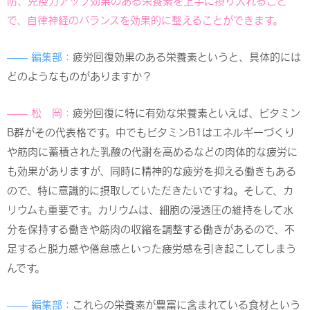
防、免疫力アップ効果のある栄養素を上手に摂り入れること
で、自律神経のバランスを効果的に整えることができます。
—— 編集部：
疲労回復効果のある栄養素というと、具体的には
どのようなものがありますか？
—— 松 岡：
疲労回復に特に有効な栄養素といえば、ビタミン
B群がその代表格です。中でもビタミンB1はエネルギーづくり
や筋肉に蓄積された乳酸の代謝を高めるなどの肉体的な疲労に
も効果がありますが、同時に精神的な疲労を抑える働きもある
ので、特に意識的に摂取していただきたいですね。そして、カ
リウムも重要です。カリウムは、細胞の浸透圧の維持をして水
分を保持する働きや筋肉の収縮を調整する働きがあるので、不
足すると脱力感や倦怠感といった疲労感を引き起こしてしまう
んです。
—— 編集部：
これらの栄養素が豊富に含まれている食材という