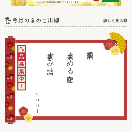
今月のきのこ川柳
詳しく見る
摘まみ出せ
摘まめる腹を
菌活で
coni