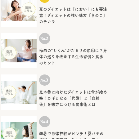
夏のダイエットは「におい」にも要注
意！ダイエットの強い味方「きのこ」
のチカラ
梅雨の“むくみ”がだるさの原因に？身
体の巡りを改善する生活習慣と食事
のヒント
夏本番に向けたダイエットは今が始め
時！カギとなる「代謝」と「血糖
値」を味方につける食事術とは
酷暑で自律神経がピンチ！夏バテの