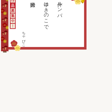
中はきのこで
外ルンバ
ちゃびこ