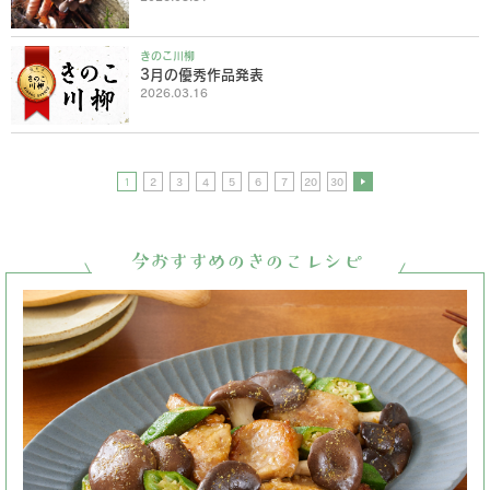
きのこ川柳
3月の優秀作品発表
2026.03.16
1
2
3
4
5
6
7
20
30
今おすすめのきのこレシピ