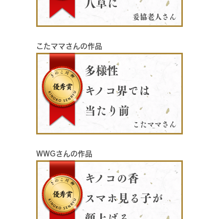
八草に
妥協老人さん
こたママさんの作品
多様性
キノコ界では
当たり前
こたママさん
WWGさんの作品
キノコの香
スマホ見る子が
顔上げる