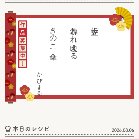
きのこ傘
洗われ映える
夕立に
かぴまる
本日のレシピ
2026.08.06