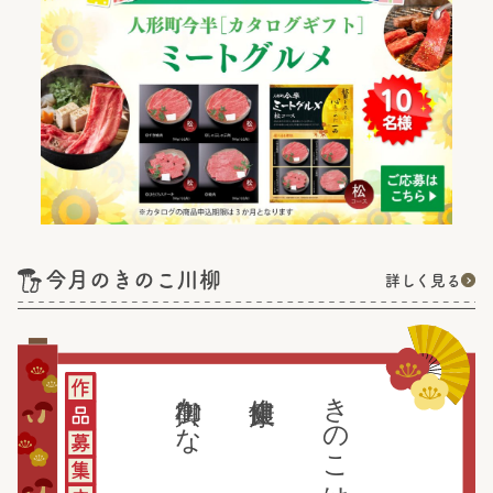
今月のきのこ川柳
詳しく見る
御輿かな
健康担ぐ
きのこはね