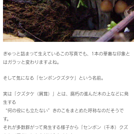
ぎゅっと詰まって生えているこの写真でも、1本の華奢な印象と
はガラッと変わりますよね。
そして気になる「センボンクズタケ」という名前。
実は「クズタケ（屑茸）」とは、腐朽の進んだ木の上などに発
生する
“何の役にも立たない”きのこをまとめた呼称なのだそうで
す。
それが多数群がって発生する様子から「センボン（千本）クズ