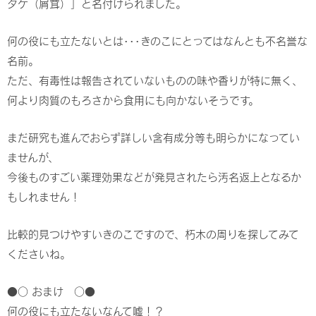
タケ（屑茸）」と名付けられました。
何の役にも立たないとは･･･きのこにとってはなんとも不名誉な
名前。
ただ、有毒性は報告されていないものの味や香りが特に無く、
何より肉質のもろさから食用にも向かないそうです。
まだ研究も進んでおらず詳しい含有成分等も明らかになってい
ませんが、
今後ものすごい薬理効果などが発見されたら汚名返上となるか
もしれません！
比較的見つけやすいきのこですので、朽木の周りを探してみて
くださいね。
●○ おまけ ○●
何の役にも立たないなんて嘘！？