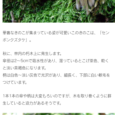
華奢なきのこが集まっている姿が可愛いこのきのこは、「セン
ボンクズタケ」。
秋に、林内の朽木上に発生します。
傘径は2～5cmで吸水性があり、湿っているとこげ茶色、乾く
と淡い茶褐色になります。
柄は白色～淡い灰色で光沢があり、細長く、下部に白い軟毛を
つけています。
1本1本の傘や柄は大変もろいのですが、木を取り巻くように群
生していると迫力があるそうです。