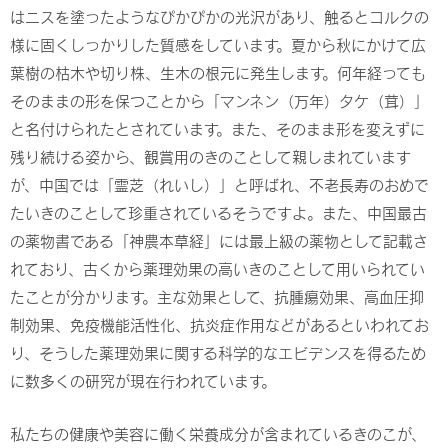
はニスを塗ったようなぴかぴかの光沢があり、触るとコルクの
様に固くしっかりした質感をしています。夏から秋にかけて広
葉樹の枯木や切り株、生木の根元に発生します。何年経っても
そのままの形を保つことから「マンネン（万年）タケ（茸）」
と名付けられたとされています。また、そのまま形を変えずに
残り続ける姿から、観賞用のきのことして親しまれています
が、中国では「霊芝（れいし）」と呼ばれ、不老長寿のおめで
たいきのことして珍重されているそうですよ。また、中国最古
の薬物書である「神農本草経」には最上級の薬物として記載さ
れており、古くから薬理効果の高いきのことして用いられてい
たことが分かります。主な効果として、抗腫瘍効果、高血圧抑
制効果、免疫機能活性化、抗炎症作用などがあるといわれてお
り、そうした薬理効果に関する科学的なエビデンスを得るため
に数多くの研究が現在行われています。
私たちの健康や美容に働く栄養成分が含まれているきのこが、