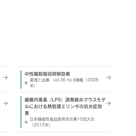
中性脂肪吸収抑制効果
薬理と治療 vol.36 no.9掲載（2008
年）
細菌内毒素（LPS）誘発肺炎マウスモデ
ルにおける熱処理エリンギの抗炎症効
果
日本機能性食品医用学会第10回大会
（2012年）