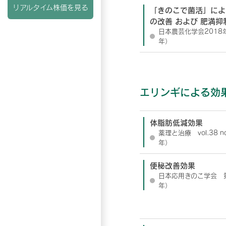
リアルタイム株価を見る
「きのこで菌活」によ
の改善 および 肥満抑
日本農芸化学会2018
年）
エリンギによる効
体脂肪低減効果
薬理と治療 vol.38 n
年）
便秘改善効果
日本応用きのこ学会 第
年）