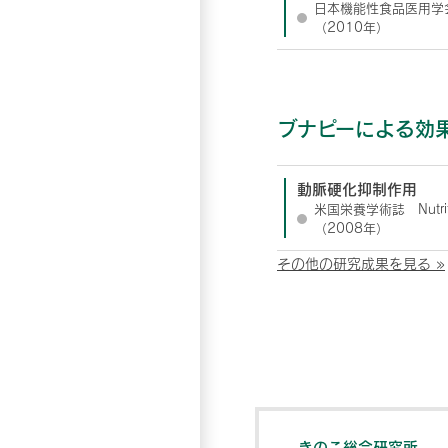
日本機能性食品医用学
（2010年）
ブナピーによる効
動脈硬化抑制作用
米国栄養学術誌 Nutriti
（2008年）
その他の研究成果を見る »
きのこ総合研究所