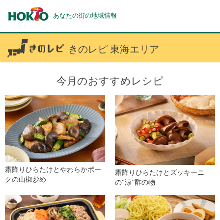
あなたの街の地域情報
きのレピ 東海エリア
今月のおすすめレシピ
霜降りひらたけとやわらかポー
霜降りひらたけとズッキーニ
クの山椒炒め
の“涼”酢の物