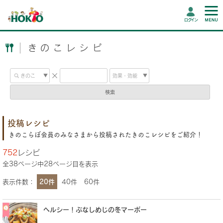
ログイン
きのこレシピ
検索
投稿レシピ
きのこらぼ会員のみなさまから投稿されたきのこレシピをご紹介！
752
レシピ
全
38
ページ中
28
ページ目を表示
表示件数：
20件
40件
60件
ヘルシー！ぶなしめじの冬マーボー