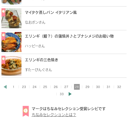
マイタケ蒸しパン イタリアン風
なおポンさん
エリンギ（鰻？）の蒲焼丼♪とブナシメジのお吸い物
ハッピーさん
エリンギの三色焼き
すたーびんぐさん
1
23
24
25
26
27
28
29
30
31
32
33
マークはちなみセレクション受賞レシピです
ちなみセレクションとは？