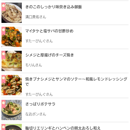
きのこのしっかり味炊き込み御飯
溝口真佑さん
マイタケと塩サバの甘酢炒め
すたーびんぐさん
シメジと厚揚げのチーズ焼き
ちりんさん
焼きブナシメジとサンマのソテー～和風レモンドレッシング
で
すたーびんぐさん
さっぱりポテサラ
なおポンさん
輪切りエリンギとハンペンの明太おろし和え