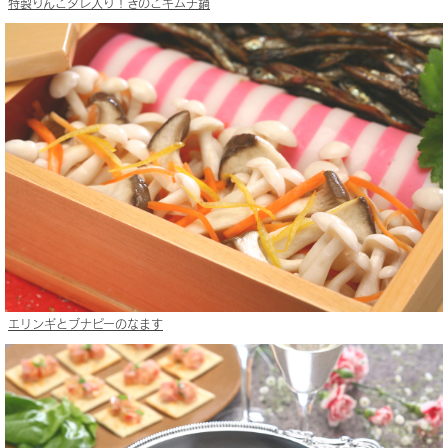
特製りんごタレ入り！きのこキムチ鍋
エリンギとブナピーのなます