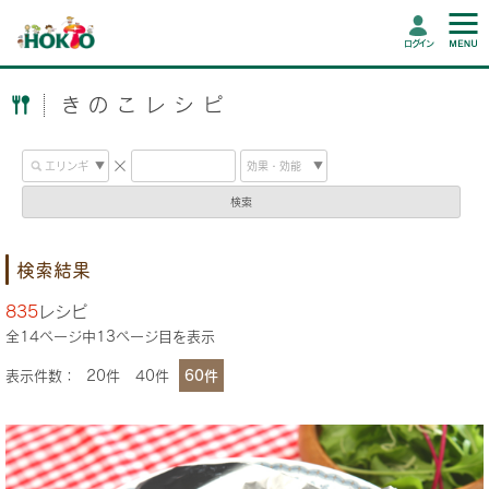
ログイン
きのこレシピ
検索
検索結果
835
レシピ
全
14
ページ中
13
ページ目を表示
表示件数：
20件
40件
60件