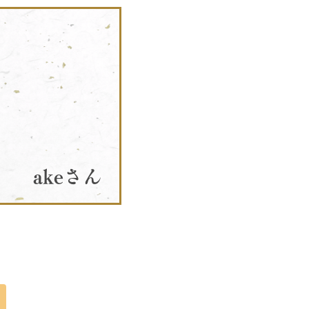
と
akeさん