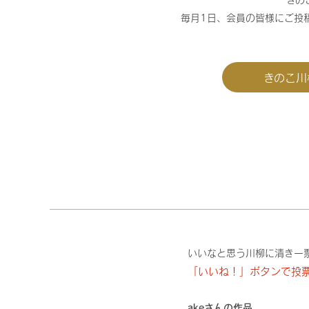
毎月1日、会員の皆様にご投
きのこ川
いいなと思う川柳に清き一
「いいね！」ボタンで投
akeさんの作品