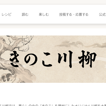
レシピ
読む
楽しむ
投稿する・応募する
公式
川柳
こ川柳では、暮らしの中の「きのこ」を題材にしたオリジナル川柳を大