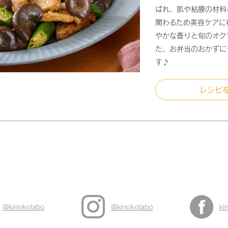
ばれ、肌や粘膜の材料
関わるため美容ケアに
やかな香りと旬のオク
た、お弁当のおかずに
す♪
レシピ
@kinokolabo
@kinokolabo
ki