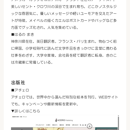
美しいセント・クロワ川の渓谷で生まれ育ち、どこかノスタルジ
ックな雰囲気に、優しいメッセージや軽いユーモアを交えたアー
トが特徴。メイベルの描くカエルはポストカードやバッグなど多
方面でグッズ化され、人気を集めている。
■はるの まき
神奈川県在住、英日翻訳者。フランス・パリ生まれ、物心つく前
に帰国。小学校時代に読んだ文学作品をきっかけに言葉に携わる
仕事をめざす。大学卒業後、会社員を経て翻訳者に転身。きのこ
は冷蔵庫に常備している。
出版社
■アチェロ
アチェロでは、世界中から選んだ特別な絵本を刊行。WEBサイト
でも、キャンペーンや最新情報を更新中。
▼詳しくはこちら