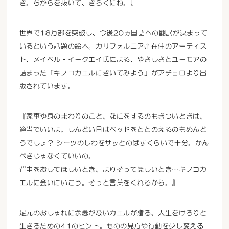
き。ちからを抜いて、きらくにね。』
世界で18万部を突破し、今後20ヵ国語への翻訳が決まって
いるという話題の絵本。カリフォルニア州在住のアーティス
ト、メイベル・イークエイ氏による、やさしさとユーモアの
詰まった「キノコカエルにきいてみよう」がアチェロより出
版されています。
『家事や身のまわりのこと、なにをするのもきついときは、
適当でいいよ。しんどい日はベッドをととのえるのもめんど
うでしょ？ シーツのしわをサッとのばすくらいで十分。かん
ぺきじゃなくていいの。
背中をおしてほしいとき、よりそってほしいとき…キノコカ
エルに会いにいこう。そっと言葉をくれるから。』
足元のおしゃれに余念がないカエルが贈る、人生をけろりと
生きるための41のヒント。ものの見方や行動を少し変える