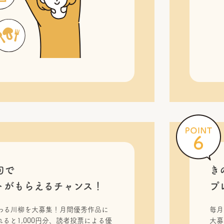
句で
き
トがもらえるチャンス！
プ
わる川柳を大募集！月間優秀作品に
毎月
ると1,000円分、読者投票による優
大募