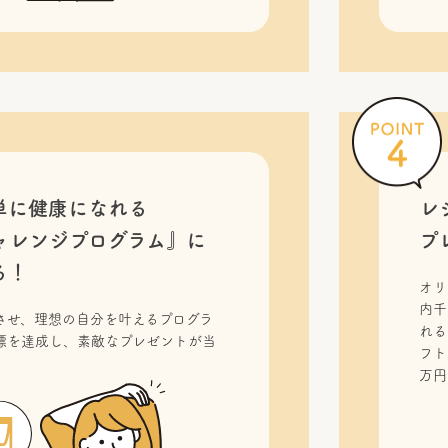
単に健康になれる
レ
ャレンジプログラム』に
プ
る！
オリ
内千
させ、理想の自分を叶えるプログラ
れる
標を達成し、素敵なプレゼントが当
フト
！
万円