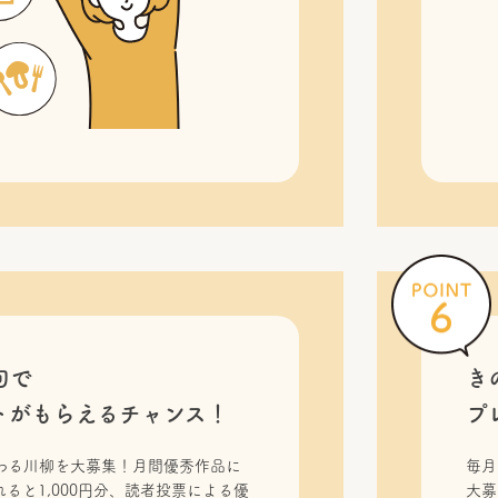
句で
き
トがもらえるチャンス！
プ
わる川柳を大募集！月間優秀作品に
毎月
ると1,000円分、読者投票による優
大募