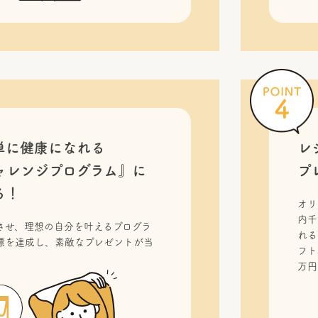
単に健康になれる
レ
ャレンジプログラム』に
プ
る！
オリ
内千
させ、理想の自分を叶えるプログラ
れる
標を達成し、素敵なプレゼントが当
フト
！
万円