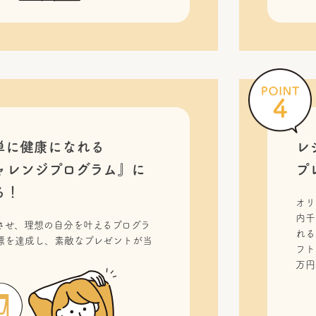
単に健康になれる
レ
ャレンジプログラム』に
プ
る！
オリ
内千
させ、理想の自分を叶えるプログラ
れる
標を達成し、素敵なプレゼントが当
フト
！
万円