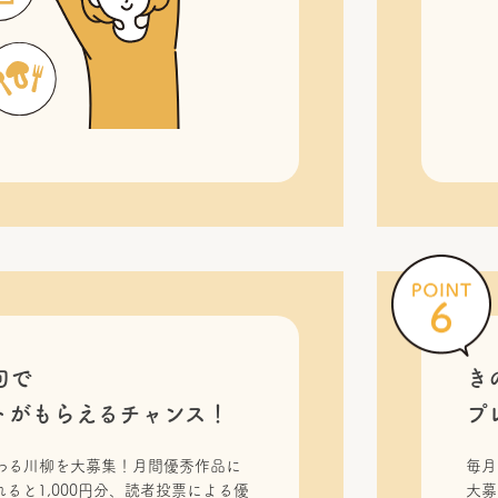
句で
き
トがもらえるチャンス！
プ
わる川柳を大募集！月間優秀作品に
毎月
ると1,000円分、読者投票による優
大募