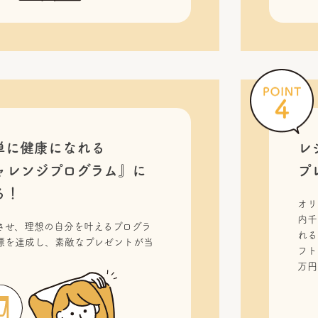
単に健康になれる
レ
ャレンジプログラム』に
プ
る！
オリ
内千
させ、理想の自分を叶えるプログラ
れる
標を達成し、素敵なプレゼントが当
フト
！
万円