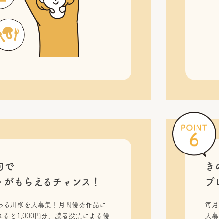
句で
き
トがもらえるチャンス！
プ
わる川柳を大募集！月間優秀作品に
毎月
ると1,000円分、読者投票による優
大募