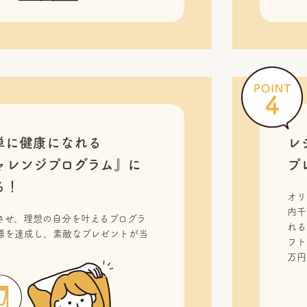
単に健康になれる
レ
ャレンジプログラム』に
プ
る！
オリ
内千
させ、理想の自分を叶えるプログラ
れる
標を達成し、素敵なプレゼントが当
フト
！
万円