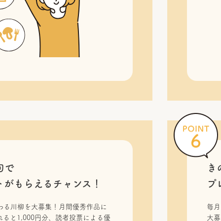
句で
き
トがもらえるチャンス！
プ
わる川柳を大募集！月間優秀作品に
毎月
ると1,000円分、読者投票による優
大募