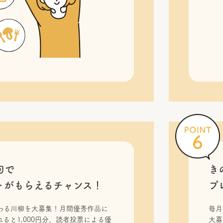
句で
き
トがもらえるチャンス！
プ
わる川柳を大募集！月間優秀作品に
毎月
ると1,000円分、読者投票による優
大募