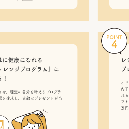
単に健康になれる
レ
ャレンジプログラム』に
プ
る！
オリ
内千
させ、理想の自分を叶えるプログラ
れる
標を達成し、素敵なプレゼントが当
フト
！
万円