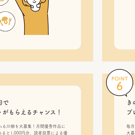
句で
き
トがもらえるチャンス！
プ
わる川柳を大募集！月間優秀作品に
毎月
ると1,000円分、読者投票による優
大募