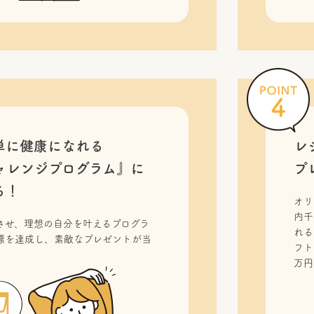
単に健康になれる
レ
ャレンジプログラム』に
プ
る！
オリ
内千
させ、理想の自分を叶えるプログラ
れる
標を達成し、素敵なプレゼントが当
フト
！
万円